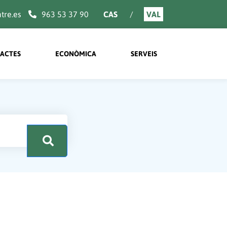
re.es
963 53 37 90
CAS
VAL
ACTES
ECONÒMICA
SERVEIS
.