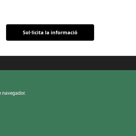
Sol·licita la informació
rencia
re navegador.
ectrònica
Dret d'Accés
Mapa del lloc