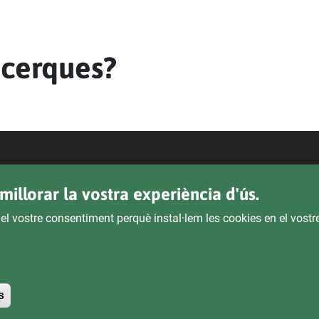
 cerques?
Legal
Transpa
millorar la vostra experiència d'ús.
Política de Privacitat
 el vostre consentiment perquè instal·lem les cookies en el vost
Seu El
Declaració D'Accessibilitat
Avís Legal
Withdraw consent
s