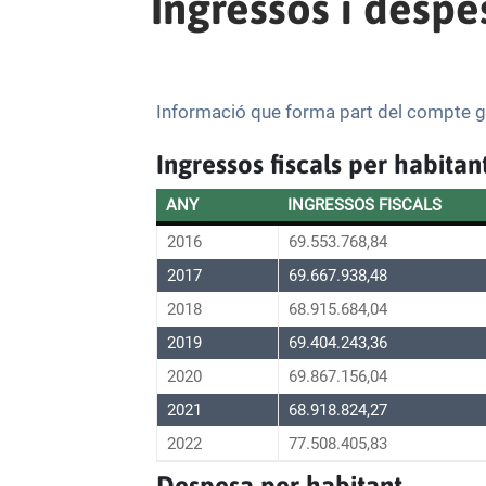
Ingressos i despe
Informació que forma part del compte g
Ingressos fiscals per habitan
ANY
INGRESSOS FISCALS
2016
69.553.768,84
2017
69.667.938,48
2018
68.915.684,04
2019
69.404.243,36
2020
69.867.156,04
2021
68.918.824,27
2022
77.508.405,83
Despesa per habitant