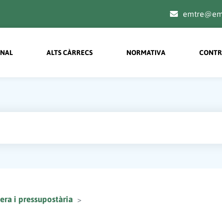
emtre@emt
on menu principal
ONAL
ALTS CÀRRECS
NORMATIVA
CONTR
era i pressupostària