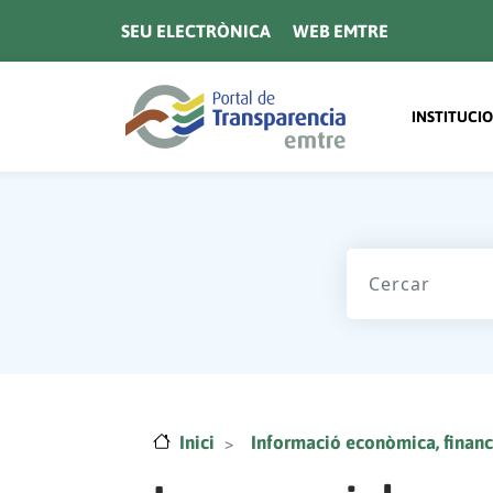
Vés al contingut
SEU ELECTRÒNICA
WEB EMTRE
Navegaci
INSTITUCI
Inici
Informació econòmica, financ