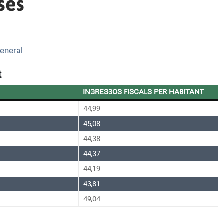
ses
eneral
t
INGRESSOS FISCALS PER HABITANT
44,99
45,08
44,38
44,37
44,19
43,81
49,04