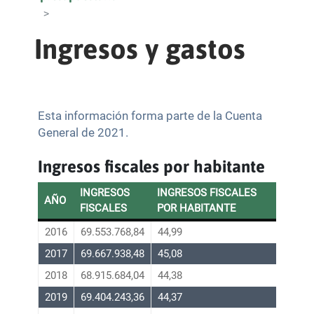
Ingresos y gastos
Esta información forma parte de la Cuenta
General de 2021.
Ingresos fiscales por habitante
INGRESOS
INGRESOS FISCALES
AÑO
FISCALES
POR HABITANTE
2016
69.553.768,84
44,99
2017
69.667.938,48
45,08
2018
68.915.684,04
44,38
2019
69.404.243,36
44,37