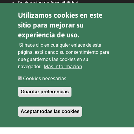
Declaración de Accesibilidad
Utilizamos cookies en este
Aviso Legal
sitio para mejorar su
Transparencia
experiencia de uso.
Si hace clic en cualquier enlace de esta
Sede Electrónica
Derecho de Acceso
página, está dando su consentimiento para
que guardemos las cookies en su
Más información
navegador.
Mapa del sitio
Cookies necesarias
Guardar preferencias
Retirar el consentimie
Aceptar todas las cookies
Copyright 2026 EMTRE.
Todos los derechos
reservados
.