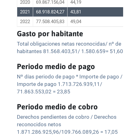
2020
69.867.156,04
44,19
2021
68.918.824,27
43,81
2022
77.508.405,83
49,04
Gasto por habitante
Total obligaciones netas reconocidas/ nº de
habitantes 81.568.403,51/ 1.580.659= 51,60
Periodo medio de pago
Nº días periodo de pago * Importe de pago /
Importe de pago 1.713.726.939,11/
71.863.553,02 = 23,85
Periodo medio de cobro
Derechos pendientes de cobro / Derechos
reconocidos netos
1.871.286.925,96/109.766.089,26 = 17,05