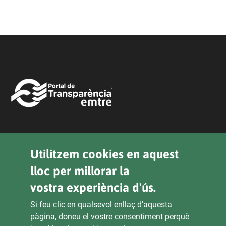
Legal
Utilitzem cookies en aquest
lloc per millorar la
Política de Privacitat
vostra experiència d'ús.
Declaració D'Accessibilitat
Si feu clic en qualsevol enllaç d'aquesta
Avís Legal
pàgina, doneu el vostre consentiment perquè