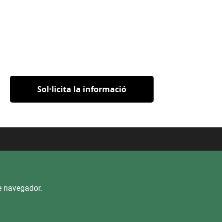
Sol·licita la informació
rencia
re navegador.
ectrònica
Dret d'Accés
Mapa del lloc