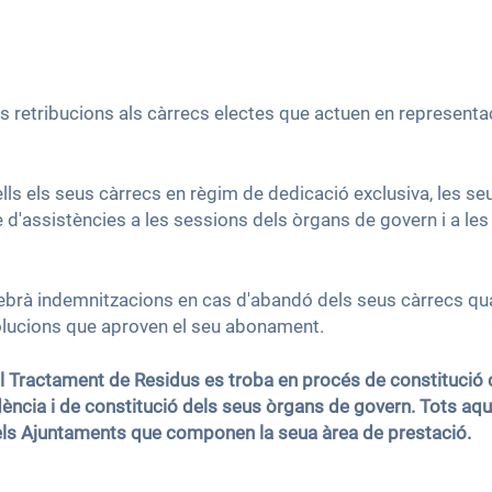
s retribucions als càrrecs electes que actuen en represent
lls els seus càrrecs en règim de dedicació exclusiva, les s
d'assistències a les sessions dels òrgans de govern i a le
cebrà indemnitzacions en cas d'abandó dels seus càrrecs q
solucions que aproven el seu abonament.
 al Tractament de Residus es troba en procés de constituci
idència i de constitució dels seus òrgans de govern. Tots 
els Ajuntaments que componen la seua àrea de prestació.