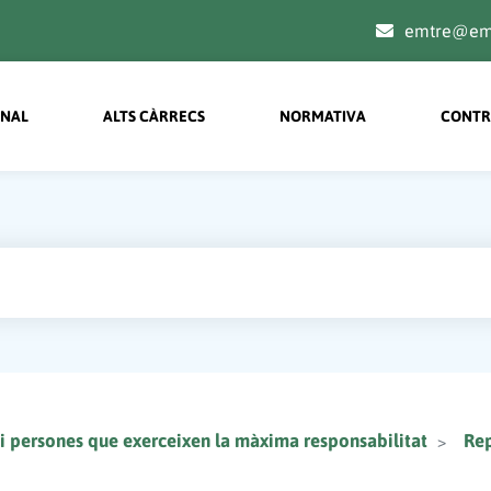
emtre@emt
on menu principal
ONAL
ALTS CÀRRECS
NORMATIVA
CONTR
 i persones que exerceixen la màxima responsabilitat
Rep