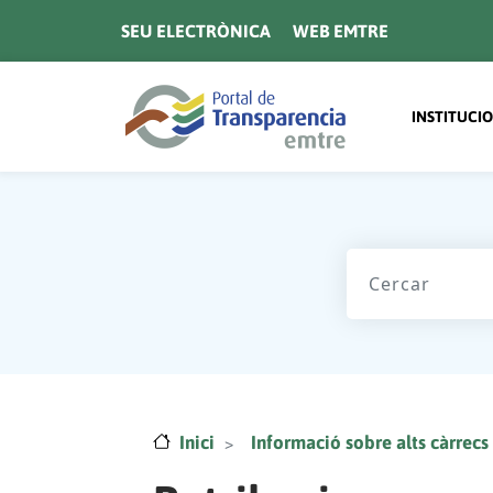
Vés al contingut
SEU ELECTRÒNICA
WEB EMTRE
Navegaci
INSTITUCI
Inici
Informació sobre alts càrrecs