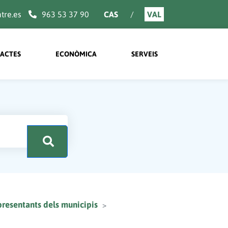
re.es
963 53 37 90
CAS
VAL
ACTES
ECONÒMICA
SERVEIS
.
resentants dels municipis