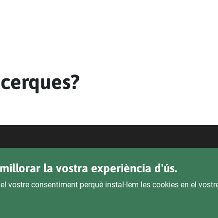
 cerques?
Legal
Transpa
millorar la vostra experiència d'ús.
Política de Privacitat
 el vostre consentiment perquè instal·lem les cookies en el vost
Seu El
Declaració D'Accessibilitat
Avís Legal