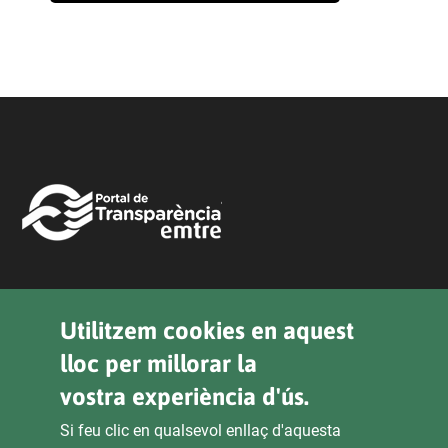
Legal
Utilitzem cookies en aquest
lloc per millorar la
Política de Privacitat
vostra experiència d'ús.
Declaració D'Accessibilitat
Si feu clic en qualsevol enllaç d'aquesta
Avís Legal