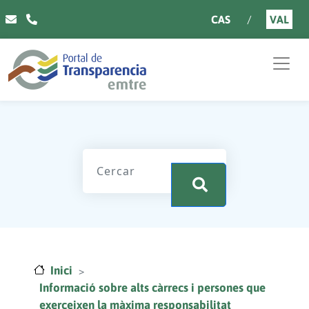
Vés al contingut
CAS
VAL
.
Inici
Informació sobre alts càrrecs i persones que
exerceixen la màxima responsabilitat