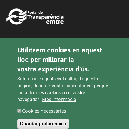
Legal
Utilitzem cookies en aquest
lloc per millorar la
Política de Privacitat
vostra experiència d'ús.
Declaració D'Accessibilitat
Si feu clic en qualsevol enllaç d'aquesta
Avís Legal
pàgina, doneu el vostre consentiment perquè
instal·lem les cookies en el vostre
Més informació
navegador.
Transparencia
Cookies necessàries
Seu Electrònica
Dret d'Accés
Mapa del lloc
Guardar preferències