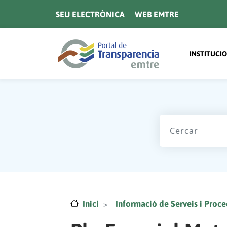
Vés al contingut
SEU ELECTRÒNICA
WEB EMTRE
Navegaci
INSTITUCI
Inici
Informació de Serveis i Proc