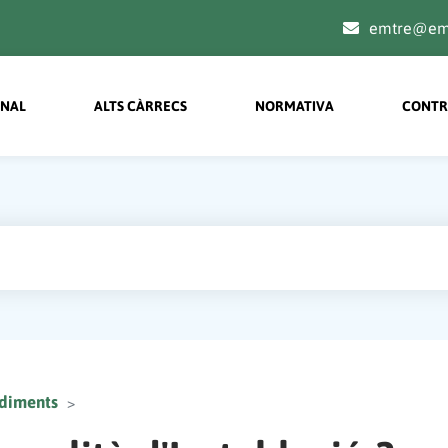
emtre@emt
on menu principal
ONAL
ALTS CÀRRECS
NORMATIVA
CONTR
ediments