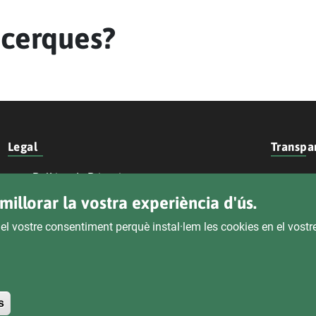
 cerques?
Legal
Transpa
Política de Privacitat
Seu El
millorar la vostra experiència d'ús.
Declaració D'Accessibilitat
 el vostre consentiment perquè instal·lem les cookies en el vost
Avís Legal
Withdraw consent
s
Copyright 2026 EMTRE.
Tots els drets reservats
.