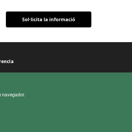
Sol·licita la informació
rencia
ectrònica
Dret d'Accés
Mapa del lloc
re navegador.