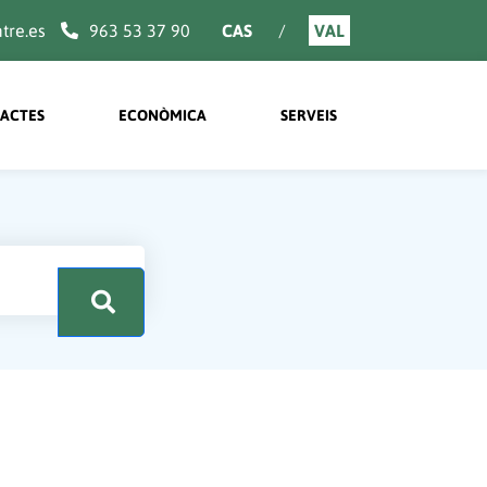
re.es
963 53 37 90
CAS
VAL
ACTES
ECONÒMICA
SERVEIS
.