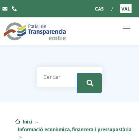
Vés al contingut
CAS
VAL
.
Inici
Informació econòmica, financera i pressupostària