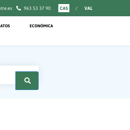
re.es
963 53 37 90
CAS
VAL
ATOS
ECONÓMICA
.