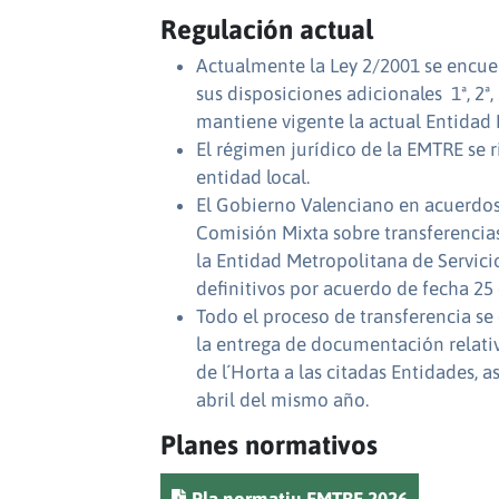
Regulación actual
Actualmente la Ley 2/2001 se encuen
sus disposiciones adicionales 1ª, 2ª
mantiene vigente la actual Entidad
El régimen jurídico de la EMTRE se ri
entidad local.
El Gobierno Valenciano en acuerdos
Comisión Mixta sobre transferencias 
la Entidad Metropolitana de Servici
definitivos por acuerdo de fecha 2
Todo el proceso de transferencia se
la entrega de documentación relativ
de l´Horta a las citadas Entidades, a
abril del mismo año.
Planes normativos
Documento