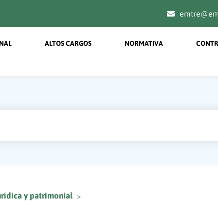
emtre@emt
on menu principal
ONAL
ALTOS CARGOS
NORMATIVA
CONTR
rídica y patrimonial