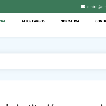
emtre@emt
on menu principal
ONAL
ALTOS CARGOS
NORMATIVA
CONTR