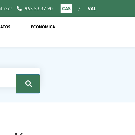
re.es
963 53 37 90
CAS
VAL
ATOS
ECONÓMICA
.