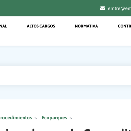
emtre@emt
on menu principal
ONAL
ALTOS CARGOS
NORMATIVA
CONTR
 Procedimientos
Ecoparques