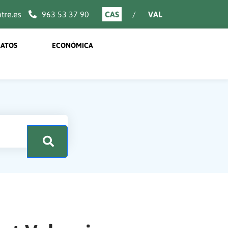
re.es
963 53 37 90
CAS
VAL
ATOS
ECONÓMICA
.