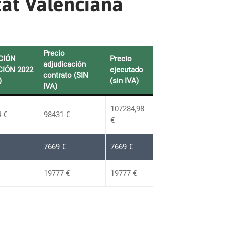
tat Valenciana
Precio
CIÓN
Precio
adjudicación
IÓN 2022
ejecutado
contrato (SIN
)
(sin IVA)
IVA)
107284,98
 €
98431 €
€
7669 €
7669 €
19777 €
19777 €