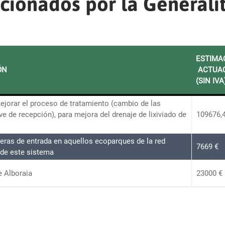
cionados por la Generali
ESTIMA
ÓN
ACTUAC
(SIN IVA
ejorar el proceso de tratamiento (cambio de las
ve de recepción), para mejora del drenaje de lixiviado de
109676,4
reras de entrada en aquellos ecoparques de la red
7669 €
 de este sistema
e Alboraia
23000 €