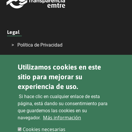
Legal
Política de Privacidad
Declaración de Accesibilidad
Utilizamos cookies en este
Aviso Legal
sitio para mejorar su
Transparencia
experiencia de uso.
Si hace clic en cualquier enlace de esta
página, está dando su consentimiento para
Sede Electrónica
Derecho de Acceso
que guardemos las cookies en su
Más información
navegador.
Cookies necesarias
Mapa del sitio