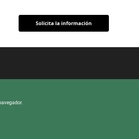
Solicita la información
ca
Derecho de Acceso
Mapa del sitio
 navegador.