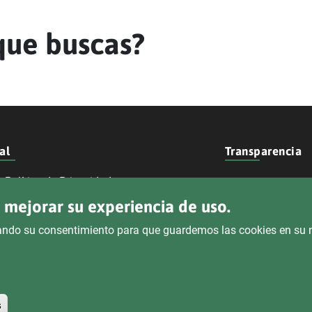
que buscas?
al
Transparencia
Política de Privacidad
Sede Electróni
a mejorar su experiencia de uso.
Declaración de Accesibilidad
 dando su consentimiento para que guardemos las cookies en su
Aviso Legal
Retirar el consentimiento
s