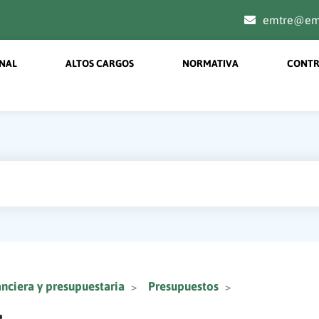
emtre@emt
on menu principal
ONAL
ALTOS CARGOS
NORMATIVA
CONTR
nciera y presupuestaria
Presupuestos