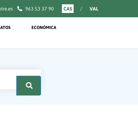
re.es
963 53 37 90
CAS
VAL
ATOS
ECONÓMICA
.