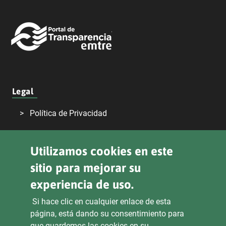
Legal
Política de Privacidad
Declaración de Accesibilidad
Utilizamos cookies en este
Aviso Legal
sitio para mejorar su
Transparencia
experiencia de uso.
Si hace clic en cualquier enlace de esta
página, está dando su consentimiento para
Sede Electrónica
Derecho de Acceso
que guardemos las cookies en su